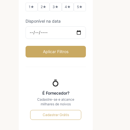
1★
2★
3★
4★
5★
Disponível na data
Aplicar Filtros
💍
É Fornecedor?
Cadastre-se e alcance
milhares de noivos
Cadastrar Grátis