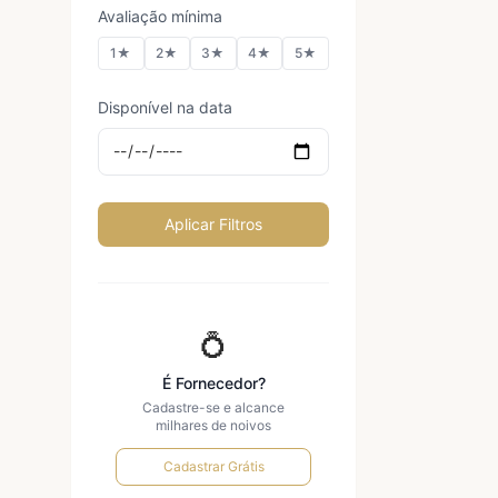
Avaliação mínima
1★
2★
3★
4★
5★
Disponível na data
Aplicar Filtros
💍
É Fornecedor?
Cadastre-se e alcance
milhares de noivos
Cadastrar Grátis