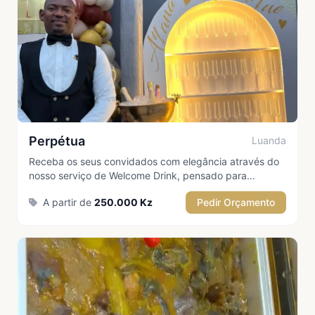
Perpétua
Luanda
Receba os seus convidados com elegância através do
nosso serviço de Welcome Drink, pensado para
proporcionar uma receção acolhedora, sofisticada e
A partir de
250.000 Kz
Pedir Orçamento
memorável. Logo à chegada, cada convidado é
recebido com uma bebida cuidadosamente preparada.