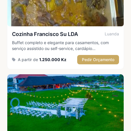
Cozinha Francisco Su LDA
Luanda
Buffet completo e elegante para casamentos, com
serviço assistido ou self-service, cardápio
personalizado. Inclui entradas, prato principal,
A partir de
1.250.000 Kz
Pedir Orçamento
sobremesas garantindo assim um momento
inesquecível para os noivos e convidados.