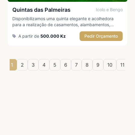
Quintas das Palmeiras
Icolo e Bengo
Disponibilizamos uma quinta elegante e acolhedora
para a realização de casamentos, alambamentos,
aniversários e outras celebrações especiais. O espaço
A partir de
500.000 Kz
Pedir Orçamento
oferece um ambiente confortável e sofisticado, ideal
para receber os convidados com qualidade e requinte
‹
1
2
3
4
5
6
7
8
9
10
11
›