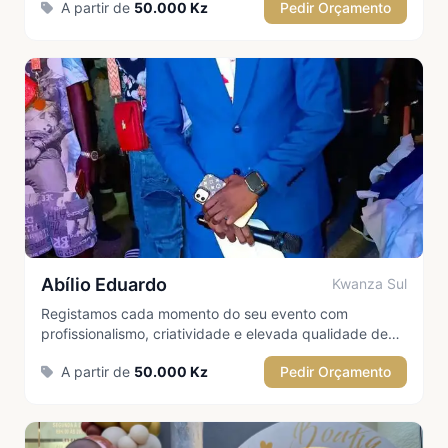
A partir de
50.000 Kz
Pedir Orçamento
conforme o planeado e proporcionando uma
experiência memorável para todos os convidados.
Abílio Eduardo
Kwanza Sul
Registamos cada momento do seu evento com
profissionalismo, criatividade e elevada qualidade de
imagem. A nossa equipa de fotógrafos está preparada
A partir de
50.000 Kz
Pedir Orçamento
para captar emoções, detalhes e memórias únicas,
garantindo fotografias que poderão ser apreciadas por
toda