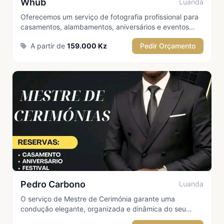
Whub
Luanda
Oferecemos um serviço de fotografia profissional para
casamentos, alambamentos, aniversários e eventos
corporativos, captando cada momento com qualidade,
A partir de
159.000 Kz
Pedir Orçamento
criatividade e emoção. Garantimos imagens
memoráveis que eternizam os melhores momentos da
sua celebr
Pedro Carbono
Luanda
O serviço de Mestre de Cerimónia garante uma
condução elegante, organizada e dinâmica do seu
evento, assegurando que cada momento decorra