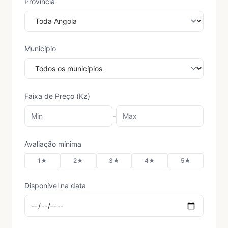
Província
Município
Faixa de Preço (Kz)
-
Avaliação mínima
1★
2★
3★
4★
5★
Disponível na data