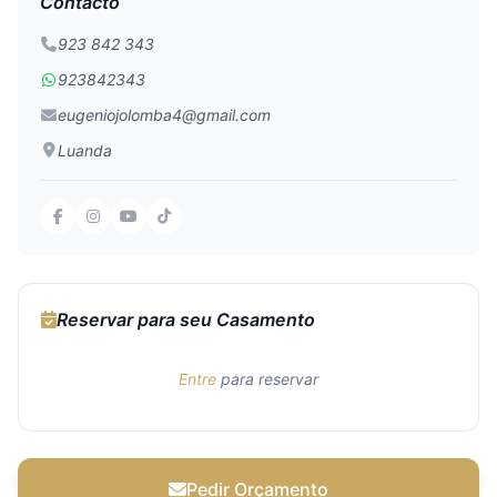
Contacto
923 842 343
923842343
eugeniojolomba4@gmail.com
Luanda
Reservar para seu Casamento
Entre
para reservar
Pedir Orçamento