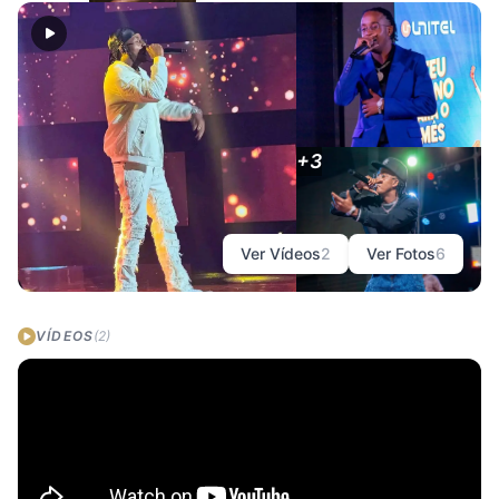
Janepada (Pop Smok)
Luanda, Luanda
+3
Ver Vídeos
2
Ver Fotos
6
VÍDEOS
(2)