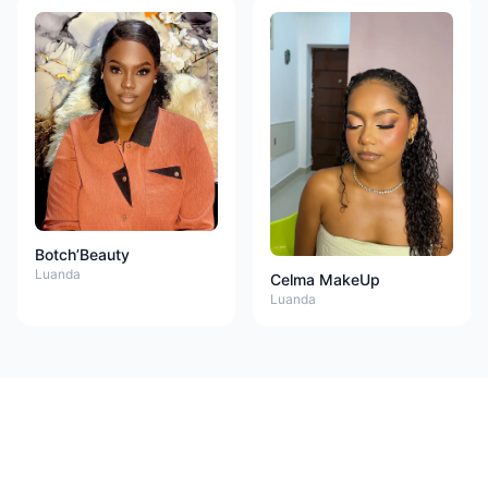
Botch’Beauty
Luanda
Celma MakeUp
Luanda