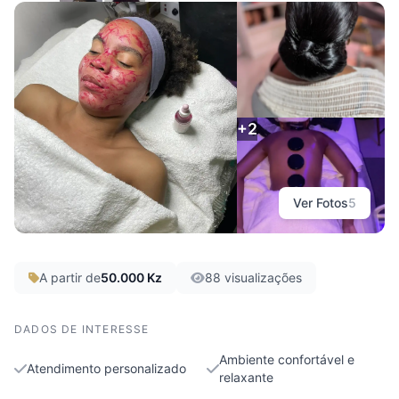
Spa Vaidosas Demais
Luanda, Belas
+2
Ver Fotos
5
A partir de
50.000 Kz
88 visualizações
DADOS DE INTERESSE
Ambiente confortável e
Atendimento personalizado
relaxante