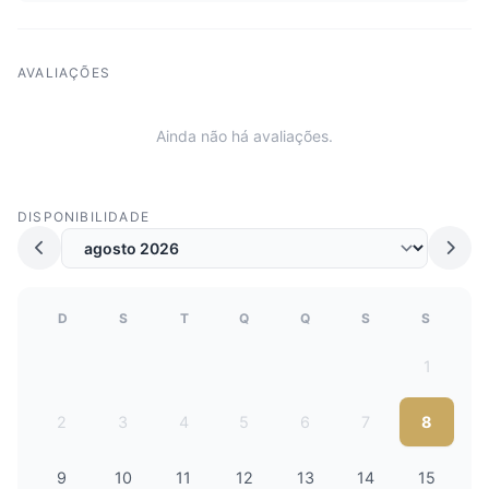
AVALIAÇÕES
Ainda não há avaliações.
DISPONIBILIDADE
D
S
T
Q
Q
S
S
1
2
3
4
5
6
7
8
9
10
11
12
13
14
15