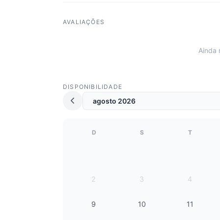
AVALIAÇÕES
Ainda 
DISPONIBILIDADE
D
S
T
2
3
4
9
10
11