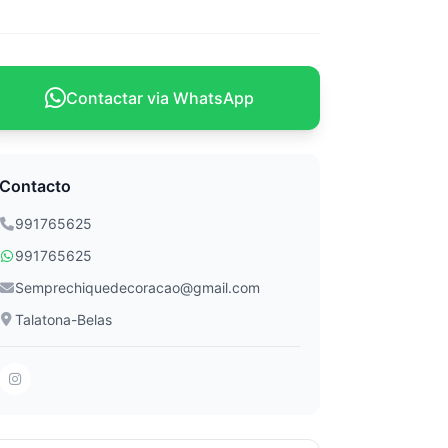
Contactar via WhatsApp
Contacto
991765625
991765625
Semprechiquedecoracao@gmail.com
Talatona-Belas