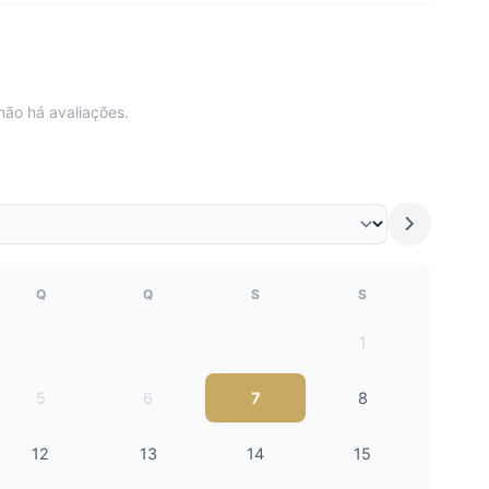
não há avaliações.
Q
Q
S
S
1
5
6
7
8
12
13
14
15