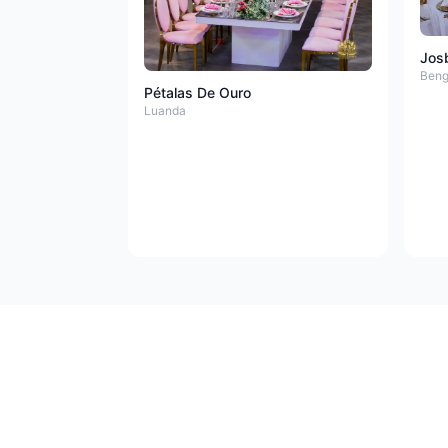
Josb
Beng
Pétalas De Ouro
Luanda