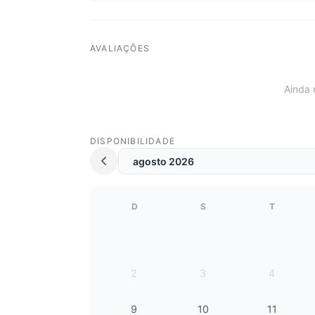
AVALIAÇÕES
Ainda 
DISPONIBILIDADE
D
S
T
2
3
4
9
10
11