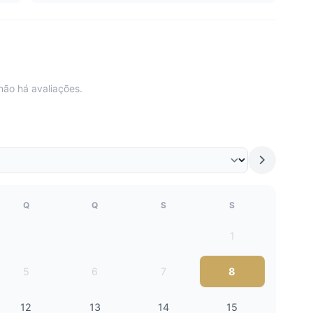
não há avaliações.
Q
Q
S
S
1
5
6
7
8
12
13
14
15