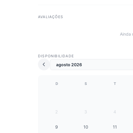
AVALIAÇÕES
Ainda 
DISPONIBILIDADE
D
S
T
2
3
4
9
10
11