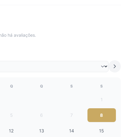
não há avaliações.
Q
Q
S
S
1
5
6
7
8
12
13
14
15