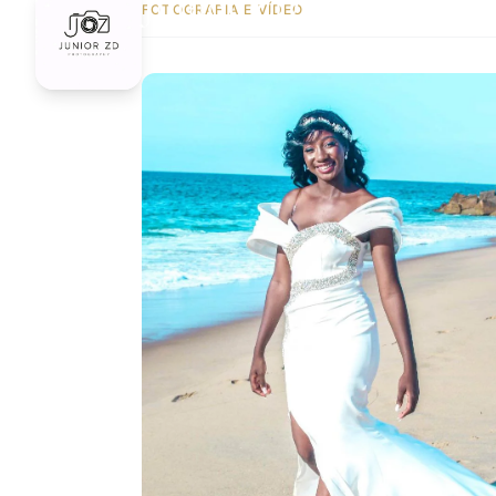
Júnior ZD Photograph
FOTOGRAFIA E VÍDEO
Luanda