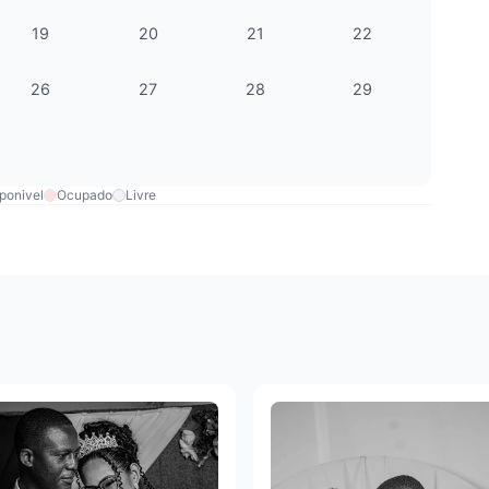
19
20
21
22
26
27
28
29
ponivel
Ocupado
Livre