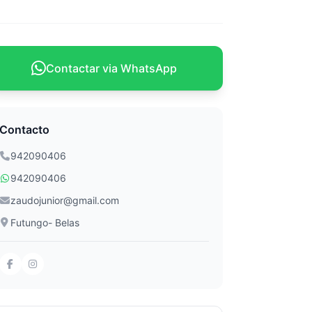
Contactar via WhatsApp
Contacto
942090406
942090406
zaudojunior@gmail.com
Futungo- Belas