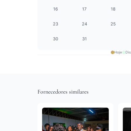
16
17
18
23
24
25
30
31
Hoje
Dis
Fornecedores similares