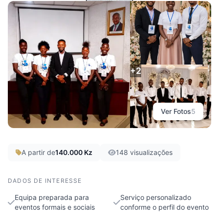
AF Services Prestação de Serviços
Protocolar
Luanda, Viana
+2
Ver Fotos
5
A partir de
140.000 Kz
148 visualizações
DADOS DE INTERESSE
Equipa preparada para
Serviço personalizado
eventos formais e sociais
conforme o perfil do evento